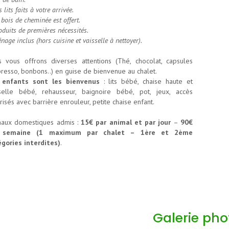
 lits faits à votre arrivée.
 bois de cheminée est offert.
oduits de premières nécessités.
nage inclus (hors cuisine et vaisselle à nettoyer).
 vous offrons diverses attentions (Thé, chocolat, capsules
resso, bonbons..) en guise de bienvenue au chalet.
 enfants sont les bienvenus
: lits bébé, chaise haute et
selle bébé, rehausseur, baignoire bébé, pot, jeux, accès
risés avec barrière enrouleur, petite chaise enfant.
maux domestiques admis :
15€ par animal et par jour
–
90€
 semaine (1 maximum par chalet – 1ère et 2ème
gories interdites)
.
Galerie pho