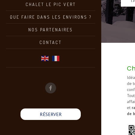
T
CHALET LE PIC VERT
QUE FAIRE DANS LES ENVIRONS ?
NOS PARTENAIRES
CONTACT
Ch
Idéa
de t
conf
Tout
affa
et
r
de b
RÉSERVER