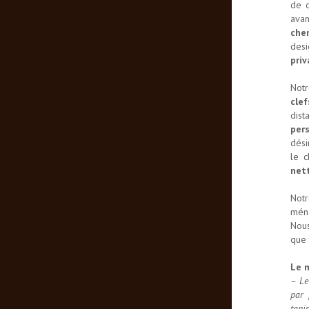
de 
ava
che
desi
priv
Not
clef
dist
per
dési
le c
net
Notr
ména
Nous
que
Le m
– Le
par 
tapi