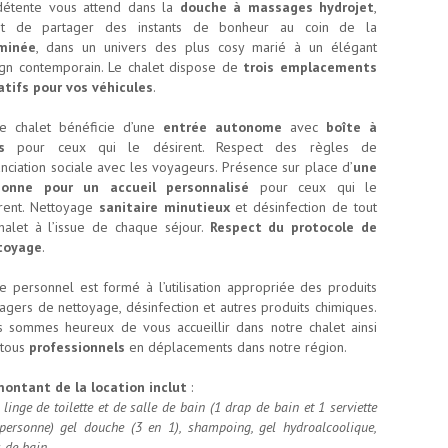
détente vous attend dans la
douche à massages hydrojet
,
nt de partager des instants de bonheur au coin de la
minée
, dans un univers des plus cosy marié à un élégant
gn contemporain. Le chalet dispose de
trois emplacements
atifs pour vos véhicules
.
re chalet bénéficie d’une
entrée autonome
avec
boîte à
s
pour ceux qui le désirent. Respect des règles de
anciation sociale avec les voyageurs. Présence sur place d’
une
sonne pour un accueil personnalisé
pour ceux qui le
rent. Nettoyage
sanitaire minutieux
et désinfection de tout
halet à l’issue de chaque séjour.
Respect du protocole de
toyage
.
e personnel est formé à l’utilisation appropriée des produits
gers de nettoyage, désinfection et autres produits chimiques.
 sommes heureux de vous accueillir dans notre chalet ainsi
 tous
professionnels
en déplacements dans notre région.
ontant de la location inclut
:
 linge de toilette et de salle de bain (1 drap de bain et 1 serviette
personne) gel douche (3 en 1), shampoing, gel hydroalcoolique,
s de bain.