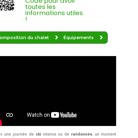
Code pour avoir
toutes les
informations utiles
!
omposition du chalet
Équipements
ès une journée de
ski
intense ou de
randonnée
, un moment