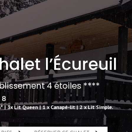
halet l’Écureuil
blissement 4 étoiles ****
 | 3x Lit Queen | 1 x Canapé-lit | 2 x Lit Simple.