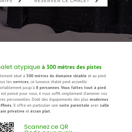
ARIFS
RÉSERVER CE CHALET
alet atypique
à 300 mètres des pistes
lement situé à
300 mètres du domaine skiable
et au pied
ous les
services
, ce luxueux chalet peut accueillir
ortablement jusqu’à
8 personnes
.
Vous faîtes tout à pied
.
 est pensé pour vous, il vous suffit simplement d’amener vos
ires personnelles. Doté des équipements des plus
modernes
affinés
, Il offre en particulier une
suite parentale
avec
salle
ain privative
et
écran plat
.
Scannez ce QR