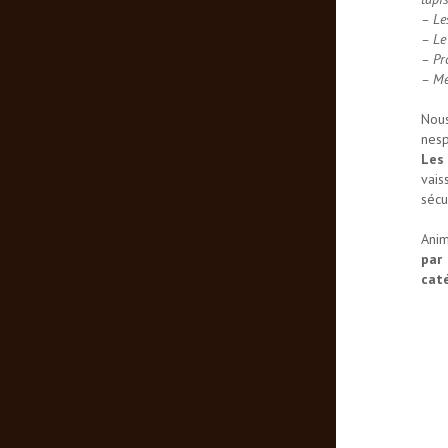
– Les
– Le
– Pr
– Mé
Nous
nesp
Les
vais
sécu
Ani
par
caté