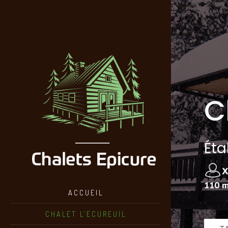
C
Éta
110 m²
ACCUEIL
CHALET L’ECUREUIL